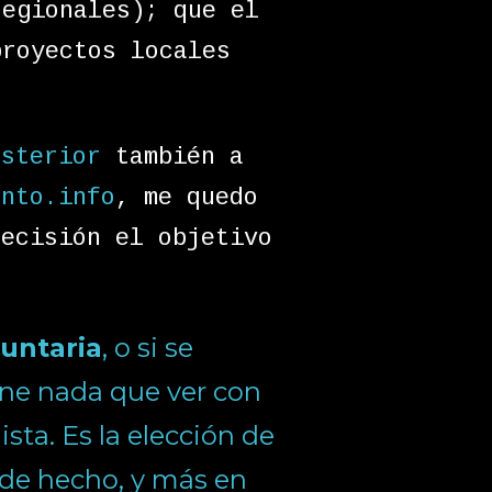
regionales); que el
proyectos locales
osterior
también a
ento.info
, me quedo
recisión el objetivo
:
luntaria
, o si se
iene nada que ver con
sta. Es la elección de
de hecho, y más en