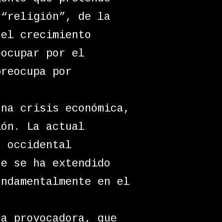
 “religión”, de la
 el crecimiento
eocupar por el
preocupa por
una crisis económica,
ión. La actual
n occidental
te se ha extendido
undamentalmente en el
ra provocadora, que