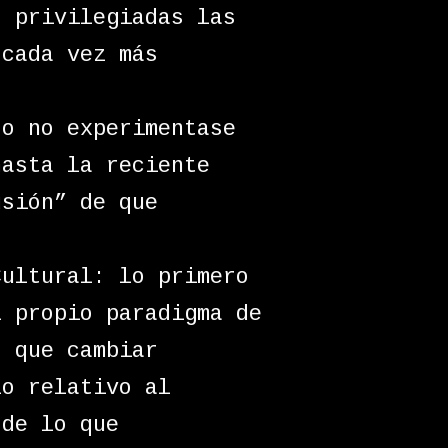
s privilegiadas las
 cada vez más
to no experimentase
hasta la reciente
usión” de que
Cultural: lo primero
l propio paradigma de
s que cambiar
lo relativo al
 de lo que