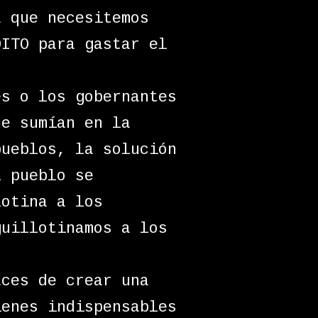
a que necesitemos
DITO para gastar el
es o los gobernantes
ue sumían en la
pueblos, la solución
l pueblo se
lotina a los
guillotinamos a los
aces de crear una
ienes indispensables