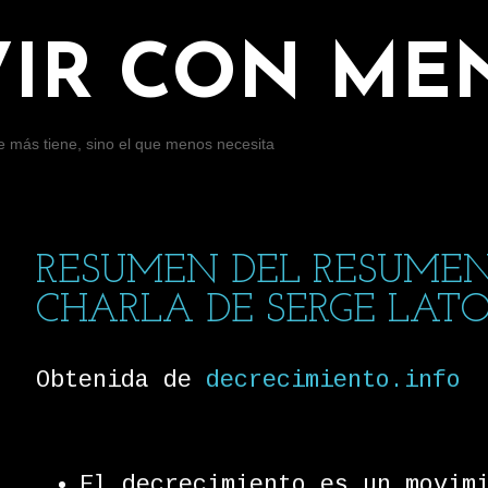
Ir al contenido principal
VIR CON ME
ue más tiene, sino el que menos necesita
RESUMEN DEL RESUME
CHARLA DE SERGE LAT
Obtenida de
decrecimiento.info
El decrecimiento es un movim