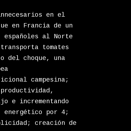
innecesarios en el
que en Francia de un
s españoles al Norte
 transporta tomates
do del choque, una
pea
dicional campesina;
 productividad,
ajo e incrementando
o energético por 4;
blicidad; creación de