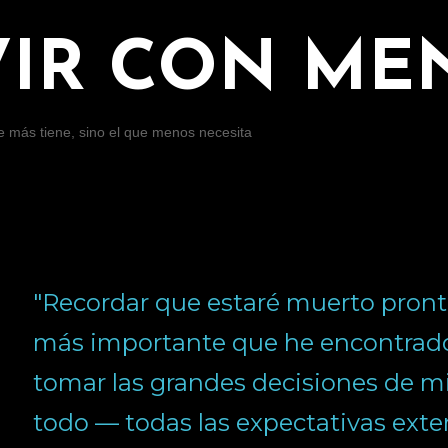
Ir al contenido principal
VIR CON ME
ue más tiene, sino el que menos necesita
"Recordar que estaré muerto pront
más importante que he encontrad
tomar las grandes decisiones de mi
todo — todas las expectativas exter