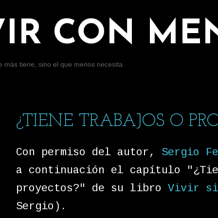
Ir al contenido principal
VIR CON ME
ue más tiene, sino el que menos necesita
¿TIENE TRABAJOS O PR
Con permiso del autor,
Sergio F
a continuación el capítulo "¿Ti
proyectos?" de su libro
Vivir s
Sergio).