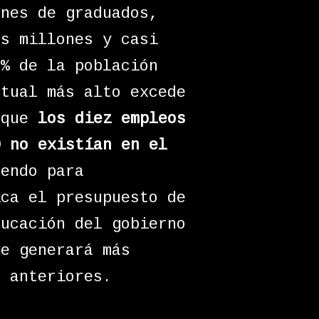
ones de graduados,
es millones y casi
5% de la población
ctual más alto excede
 que
los diez empleos
0 no existían en el
tendo para
ica el presupuesto de
ducación del gobierno
se generará más
l anteriores.