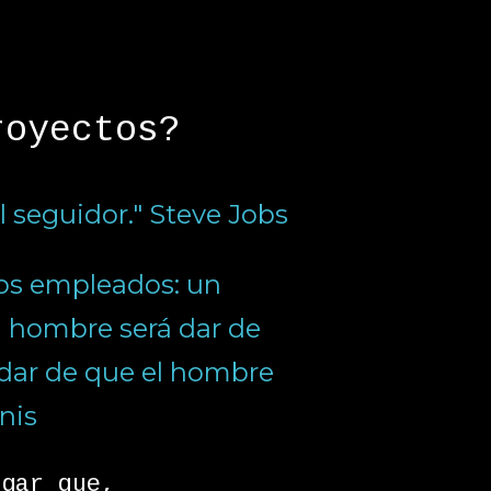
royectos?
l seguidor." Steve Jobs
 dos empleados: un
l hombre será dar de
uidar de que el hombre
nis
egar que,