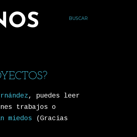
NOS
BUSCAR
OYECTOS?
ernández
, puedes leer
enes trabajos o
in miedos
(Gracias