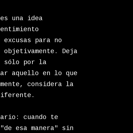
hes una idea
sentimiento
r excusas para no
o objetivamente. Deja
s sólo por la
iar aquello en lo que
amente, considera la
diferente.
rario: cuando te
 "de esa manera" sin