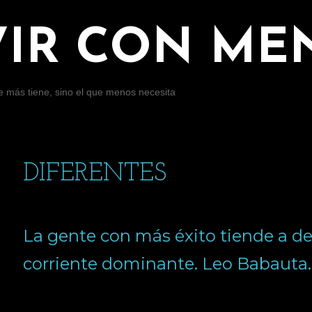
Ir al contenido principal
VIR CON ME
ue más tiene, sino el que menos necesita
DIFERENTES
La gente con más éxito tiende a des
corriente dominante.
Leo Babauta
.