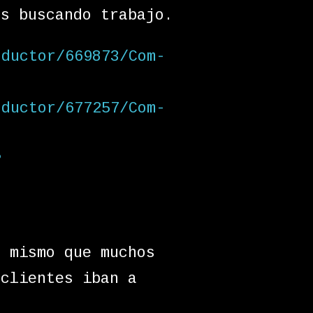
ás buscando trabajo.
oductor/669873/Com-
oductor/677257/Com-
?
o mismo que muchos
 clientes iban a