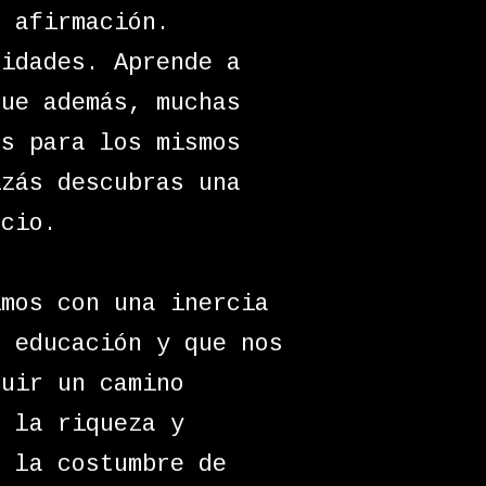
a afirmación.
idades. Aprende a
que además, muchas
es para los mismos
izás descubras una
ocio.
imos con una inercia
a educación y que nos
guir un camino
e la riqueza y
s la costumbre de